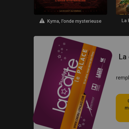
A
Kyma, l'onde mysterieuse
La 
rempl
ma