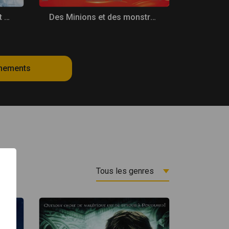
Vaiana, la légende du bout du monde
Des Minions et des monstres
énements