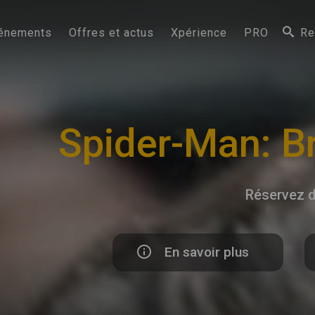
énements
Offres et actus
Xpérience
PRO
Re
Spider-Man: B
Réservez d
En savoir plus