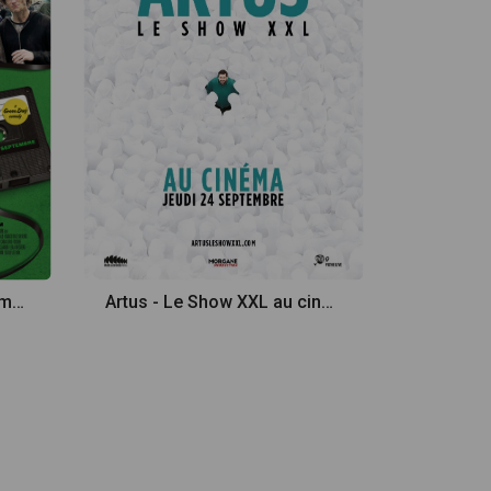
Nimrods: A Green Day Comedy
Artus - Le Show XXL au cinéma