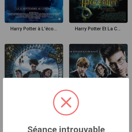
Harry Potter à L'école Des Sorciers
Harry Potter Et La Chambre Des Secrets
Séance introuvable
Harry Potter Et Le Prisonnier D'Azkaban
Harry Potter Et L'ordre Du Phenix