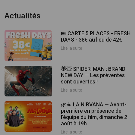
Actualités
🎟️ CARTE 5 PLACES - FRESH
DAYS - 38€ au lieu de 42€
Lire la suite
🕷️💥 SPIDER-MAN : BRAND
NEW DAY — Les préventes
sont ouvertes !
Lire la suite
🌿🐐 LA NIRVANA — Avant-
première en présence de
l'équipe du film, dimanche 2
août à 19h
Lire la suite