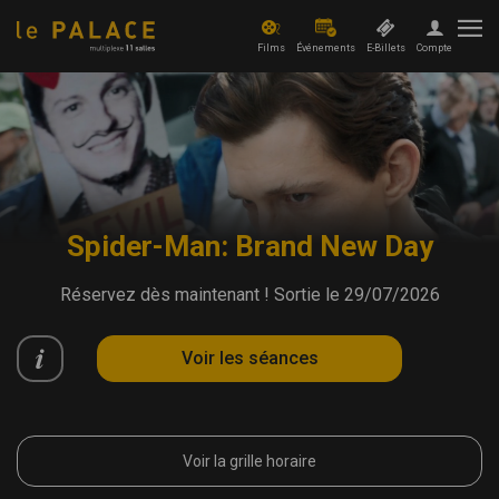
Films
Événements
E-Billets
Compte
Films
Evénements
Offres et actus
Spider-Man: Brand New Day
Xpérience
Réservez dès maintenant ! Sortie le 29/07/2026
PRO
Voir les séances
Voir la grille horaire