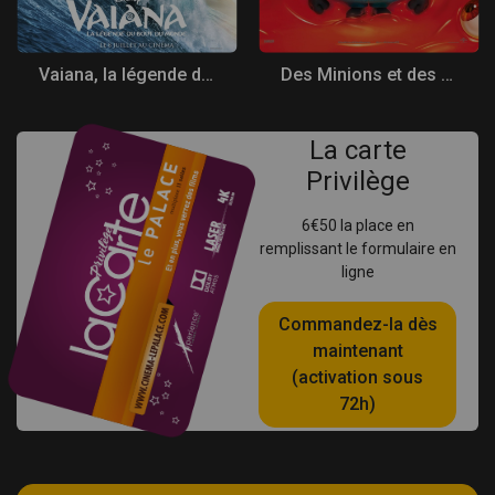
Vaiana, la légende du bout du monde
Des Minions et des monstres
La carte
Privilège
6€50 la place en
remplissant le formulaire en
ligne
Commandez-la dès
maintenant
(activation sous
72h)