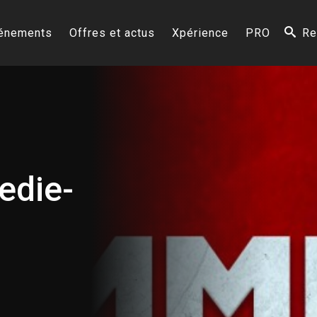
énements
Offres et actus
Xpérience
PRO
Re
edie-