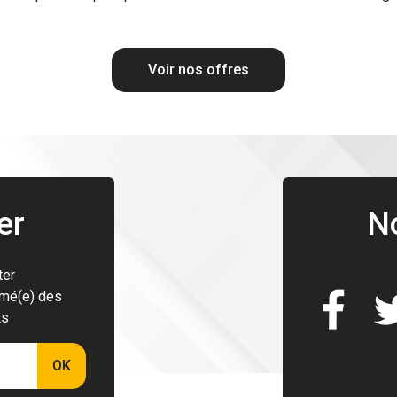
Voir nos offres
er
N
ter
rmé(e) des
ts
OK