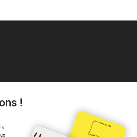
ons !
es
eux