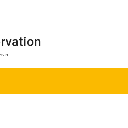
rvation
erver