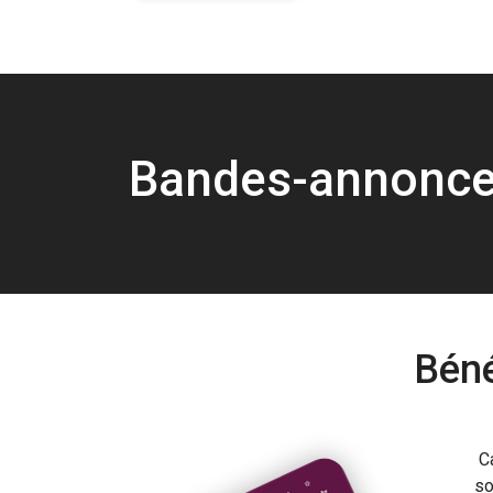
Bandes-annonc
Béné
C
so