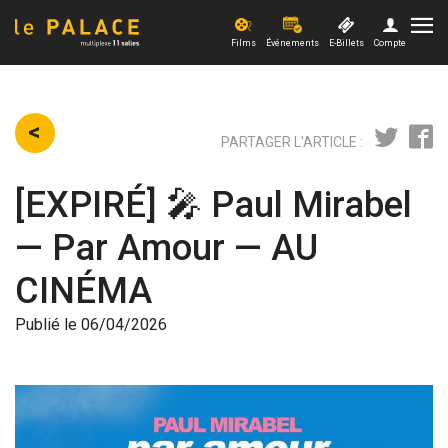
Films
Événements
E-Billets
Compte
Films
PARTAGER
L'ARTICLE :
Evénements
[EXPIRÉ] 🎤 Paul Mirabel
Offres et actus
— Par Amour — AU
Xpérience
CINÉMA
PRO
Publié le 06/04/2026