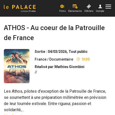
Films
Événements
E-Billets
Compte
Films
ATHOS - Au coeur de la Patrouille
de France
Evénements
Offres et actus
Sortie : 04/03/2026, Tout public
France / Documentaire
1h30
Xpérience
Réalisé par Mathieu Giombini
//
PRO
Les Athos, pilotes d’exception de la Patrouille de France,
se soumettent à une préparation millimétrée en prévision
de leur tournée estivale. Entre rigueur, passion et
solidarité,...