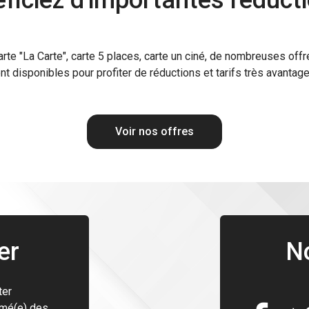
ficiez d'importantes réducti
arte "La Carte", carte 5 places, carte un ciné, de nombreuses offr
nt disponibles pour profiter de réductions et tarifs très avantag
Voir nos offres
er
N
ter
rmé(e) des