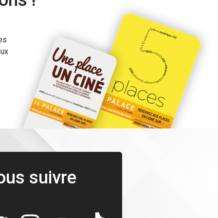
ons !
es
eux
ous suivre