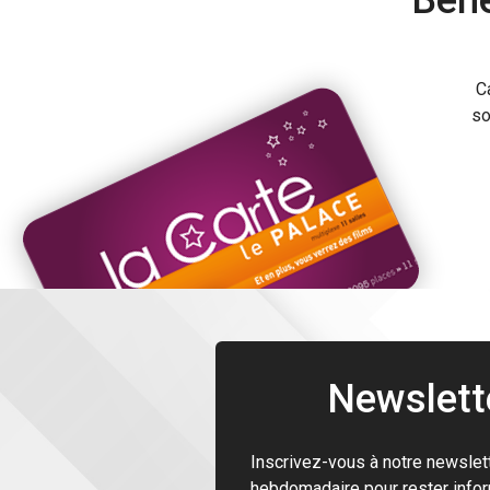
Béné
C
so
Newslett
Inscrivez-vous à notre newslet
hebdomadaire pour rester info