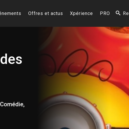
énements
Offres et actus
Xpérience
PRO
Re
 des
, Comédie,