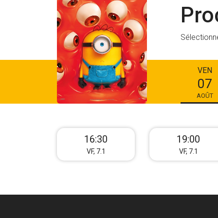
Pro
Sélectionn
VEN
07
AOÛT
16:30
19:00
VF, 7.1
VF, 7.1