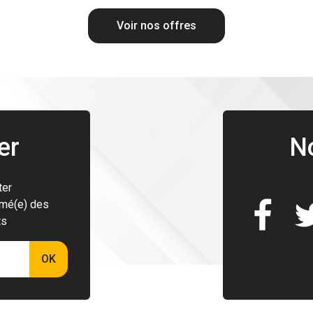
Voir nos offres
er
N
ter
rmé(e) des
ts
OK