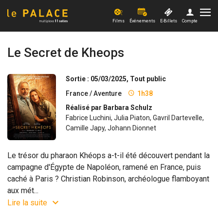
Films
Événements
E-Billets
Compte
Films
Le Secret de Kheops
Evénements
Sortie : 05/03/2025, Tout public
France / Aventure
1h38
Offres et actus
Réalisé par Barbara Schulz
Fabrice Luchini, Julia Piaton, Gavril Dartevelle,
Xpérience
Camille Japy, Johann Dionnet
PRO
Le trésor du pharaon Khéops a-t-il été découvert pendant la
campagne d'Égypte de Napoléon, ramené en France, puis
caché à Paris ? Christian Robinson, archéologue flamboyant
aux mét...
Lire la suite