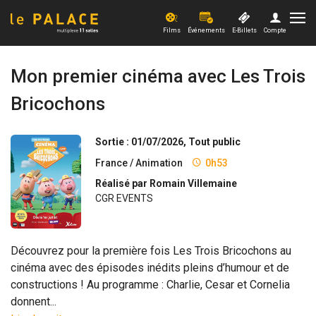
Films
Événements
E-Billets
Compte
Films
Mon premier cinéma avec Les Trois
Bricochons
Evénements
Offres et actus
Sortie : 01/07/2026, Tout public
France / Animation
0h53
Xpérience
Réalisé par Romain Villemaine
CGR EVENTS
PRO
Découvrez pour la première fois Les Trois Bricochons au
cinéma avec des épisodes inédits pleins d’humour et de
constructions ! Au programme : Charlie, Cesar et Cornelia
donnent...