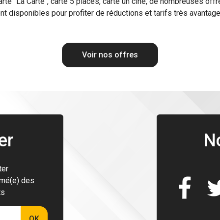
arte "La Carte", carte 5 places, carte un ciné, de nombreuses offr
nt disponibles pour profiter de réductions et tarifs très avantag
Voir nos offres
er
N
ter
rmé(e) des
ts
OK