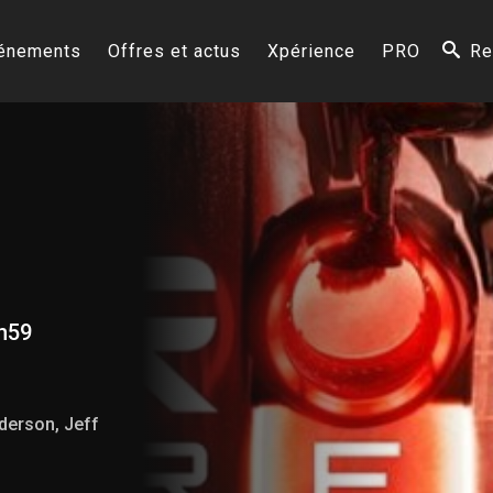
énements
Offres et actus
Xpérience
PRO
Re
h59
nderson, Jeff