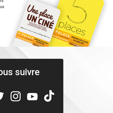
es
eux
ous suivre