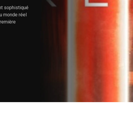
t sophistiqué
u monde réel
première